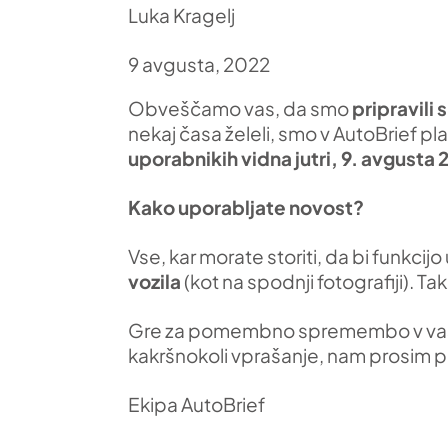
Luka Kragelj
9 avgusta, 2022
Obveščamo vas, da smo
pripravil
nekaj časa želeli, smo v AutoBrief pl
uporabnikih vidna
jutri, 9. avgusta 
Kako uporabljate novost?
Vse, kar morate storiti, da bi funkcijo 
vozila
(kot na spodnji fotografiji). T
Gre za pomembno spremembo v vašem
kakršnokoli vprašanje, nam prosim pi
Ekipa AutoBrief