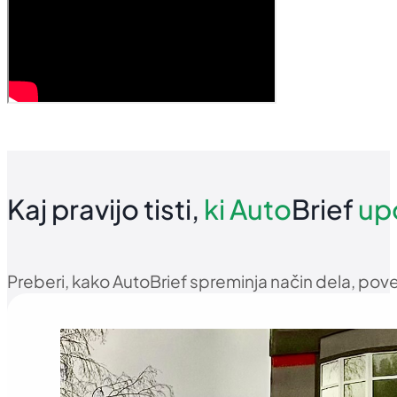
Kaj pravijo tisti,
ki
Auto
Brief
up
Preberi, kako AutoBrief spreminja način dela, po