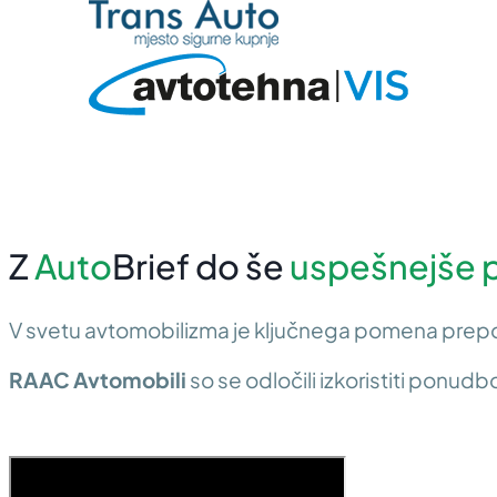
Z
Auto
Brief do še
uspešnejše 
V svetu avtomobilizma je ključnega pomena prepoznati 
RAAC Avtomobili
so se odločili izkoristiti ponudb
RAAC AVTOMOBILI