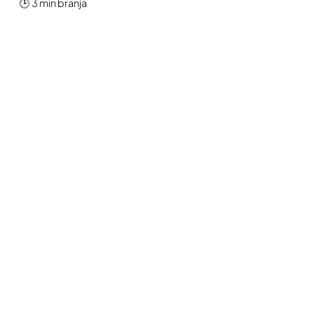
🕒 3 min branja
Preberi
NALOŽI VEČ INTERVJUJEV
Od samostojnih trgovcev do
večjih salonov z več
poslovalnicami –
Auto
Brief
ponuja
rešitve za vsakogar
.