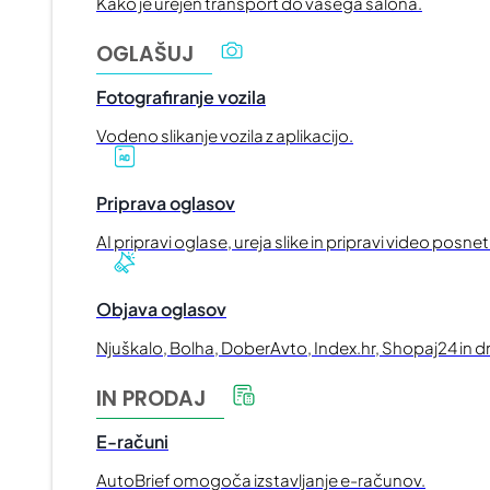
Kako je urejen transport do vašega salona.
OGLAŠUJ
Fotografiranje vozila
Vodeno slikanje vozila z aplikacijo.
Priprava oglasov
AI pripravi oglase, ureja slike in pripravi video posne
Objava oglasov
Njuškalo, Bolha, DoberAvto, Index.hr, Shopaj24 in dr
IN PRODAJ
E-računi
AutoBrief omogoča izstavljanje e-računov.