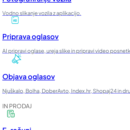
Vodno slikanje vozila z aplikacijo.
Priprava oglasov
AI pripravi oglase, ureja slike in pripravi video posnet
Objava oglasov
Njuškalo, Bolha, DoberAvto, Index.hr, Shopaj24 in dru
IN PRODAJ