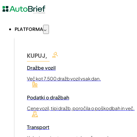
PLATFORMA
KUPUJ,
Dražbe vozil
Več kot 7.500 dražb vozil vsak dan.
Podatki o dražbah
Cene vozil, tipi dražb, poročila o poškodbah in več.
Transport