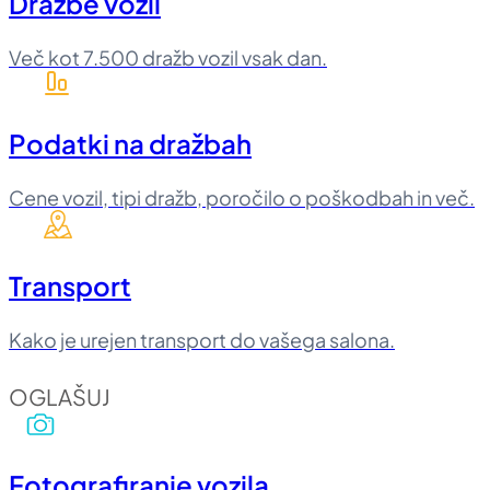
Dražbe vozil
Več kot 7.500 dražb vozil vsak dan.
Podatki na dražbah
Cene vozil, tipi dražb, poročilo o poškodbah in več.
Transport
Kako je urejen transport do vašega salona.
OGLAŠUJ
Fotografiranje vozila