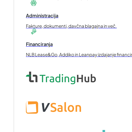
Administracija
Fakture, dokumenti, davčna blagajna in več.
Financiranja
NLB Lease&Go, Addiko in Leanpay izdajanje financir