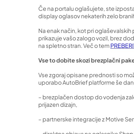
Če na portalu oglašujete, ste izposta
display oglasov nekaterih zelo branih 
Na enak način, kot pri oglaševalskih 
prikazuje vašo zalogo vozil, brez doda
na spletno stran. Več o tem
PREBERI
Vse to dobite skozi brezplačni pake
Vse zgoraj opisane prednosti so mož
uporabo AutoBrief platforme še dane
– brezplačen dostop do vodenja zalog
prijazen dizajn,
– partnerske integracije z Motive Ser
– direktna objava na oglasnike Shop