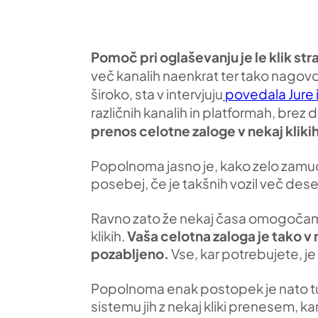
Pomoč pri oglaševanju je le klik s
več kanalih naenkrat ter tako nagovor
široko, sta v intervjuju
povedala Jure i
različnih kanalih in platformah, brez 
prenos celotne zaloge v nekaj klik
Popolnoma jasno je, kako zelo zamudn
posebej, če je takšnih vozil več des
Ravno zato že nekaj časa omogočamo
klikih.
Vaša celotna zaloga je tako v
pozabljeno.
Vse, kar potrebujete, je 
Popolnoma enak postopek je nato tudi
sistemu jih z nekaj kliki prenesem, k