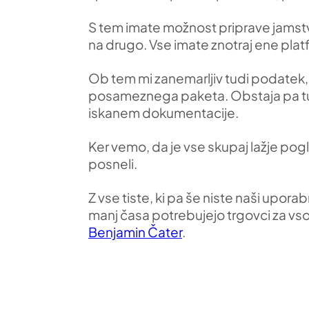
S tem imate možnost priprave jamstv
na drugo. Vse imate znotraj ene platf
Ob tem mi zanemarljiv tudi podatek, d
posameznega paketa. Obstaja pa tudi
iskanem dokumentacije.
Ker vemo, da je vse skupaj lažje pog
posneli.
Z vse tiste, ki pa še niste naši upor
manj časa potrebujejo trgovci za vso 
Benjamin Čater
.