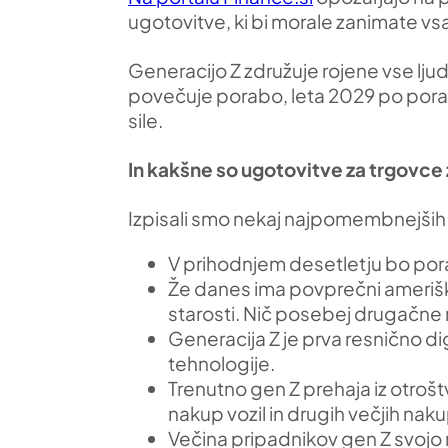
ugotovitve, ki bi morale zanimate vsa
Generacijo Z združuje rojene vse lju
povečuje porabo, leta 2029 po pora
sile.
In kakšne so ugotovitve za trgovce 
Izpisali smo nekaj najpomembnejših 
V prihodnjem desetletju bo porab
Že danes ima povprečni ameriški 2
starosti. Nič posebej drugačne ni
Generacija Z je prva resnično dig
tehnologije.
Trenutno gen Z prehaja iz otrošt
nakup vozil in drugih večjih nak
Večina pripadnikov gen Z svojo