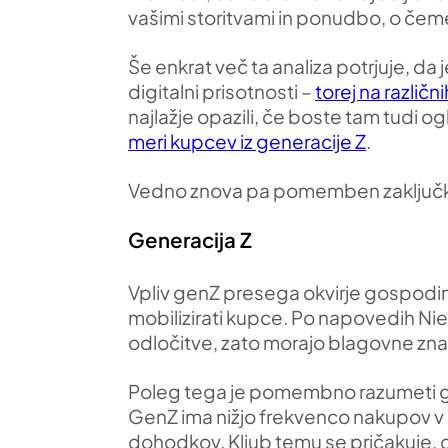
vašimi storitvami in ponudbo, o čeme
Še enkrat več ta analiza potrjuje, da 
digitalni prisotnosti –
torej na različn
najlažje opazili, če boste tam tudi o
meri kupcev iz generacije Z
.
Vedno znova pa pomemben zaključke 
Generacija Z
Vpliv genZ presega okvirje gospodinjs
mobilizirati kupce. Po napovedih Nie
odločitve, zato morajo blagovne znamk
Poleg tega je pomembno razumeti gla
GenZ ima nižjo frekvenco nakupov v pr
dohodkov. Kljub temu se pričakuje, 