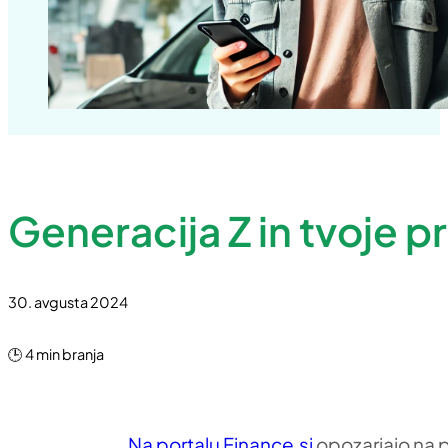
Generacija Z in tvoje pr
30. avgusta 2024
🕒 4 min branja
Na portalu Finance.si
opozarjajo na 