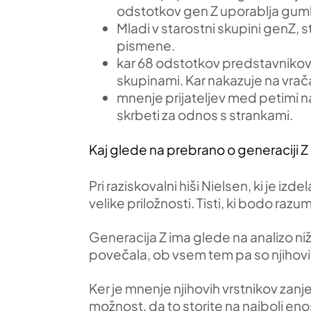
odstotkov gen Z uporablja gumbe
Mladi v starostni skupini genZ, s
pismene.
kar 68 odstotkov predstavnikov g
skupinami. Kar nakazuje na vrač
mnenje prijateljev med petimi n
skrbeti za odnos s strankami.
Kaj glede na prebrano o generaciji Z 
Pri raziskovalni hiši Nielsen, ki je i
velike priložnosti. Tisti, ki bodo raz
Generacija Z ima glede na analizo ni
povečala, ob vsem tem pa so njihovi
Ker je mnenje njihovih vrstnikov zan
možnost, da to storite na najbolj en