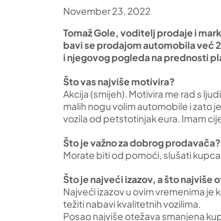
November 23, 2022
Tomaž Gole, voditelj prodaje i mark
bavi se prodajom automobila već 20
i njegovog pogleda na prednosti p
Što vas najviše motivira?
Akcija (smijeh). Motivira me rad s lj
malih nogu volim automobile i zato je 
vozila od petstotinjak eura. Imam cijel
Što je važno za dobrog prodavača?
Morate biti od pomoći, slušati kupca 
Što je najveći izazov, a što najviše
Najveći izazov u ovim vremenima je k
težiti nabavi kvalitetnih vozilima.
Posao najviše otežava smanjena kup