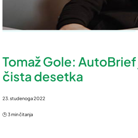
Tomaž Gole: AutoBrief 
čista desetka
23. studenoga 2022
🕒 3 min čitanja