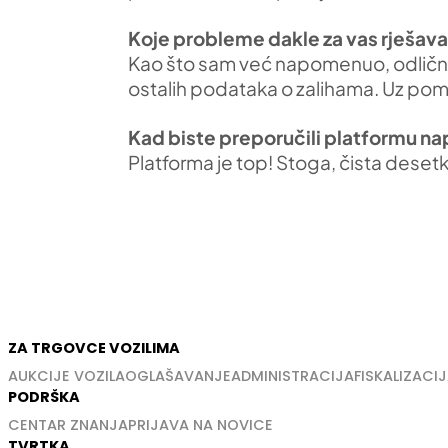
Koje probleme dakle za vas rješav
Kao što sam već napomenuo, odličn
ostalih podataka o zalihama. Uz pomo
Kad biste preporučili platformu nap
Platforma je top! Stoga, čista desetk
ZA TRGOVCE VOZILIMA
AUKCIJE VOZILA
OGLAŠAVANJE
ADMINISTRACIJA
FISKALIZACIJ
PODRŠKA
CENTAR ZNANJA
PRIJAVA NA NOVICE
TVRTKA