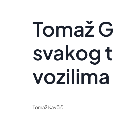
Tomaž Go
svakog t
vozilima
Tomaž Kavčič