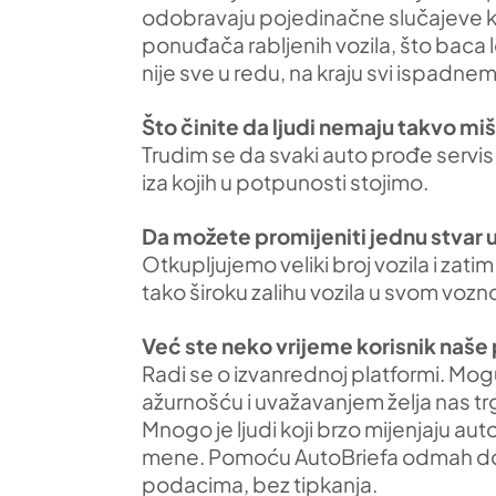
odobravaju pojedinačne slučajeve ku
ponuđača rabljenih vozila, što baca 
nije sve u redu, na kraju svi ispadnemo
Što činite da ljudi nemaju takvo mi
Trudim se da svaki auto prođe servis
iza kojih u potpunosti stojimo.
Da možete promijeniti jednu stvar u 
Otkupljujemo veliki broj vozila i za
tako široku zalihu vozila u svom vozn
Već ste neko vrijeme korisnik naše 
Radi se o izvanrednoj platformi. Mogu
ažurnošću i uvažavanjem želja nas t
Mnogo je ljudi koji brzo mijenjaju a
mene. Pomoću AutoBriefa odmah dobi
podacima, bez tipkanja.