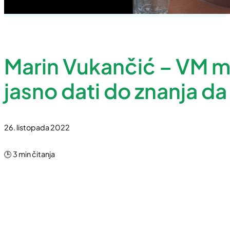
Marin Vukančić – VM mob
jasno dati do znanja da
26. listopada 2022
🕒 3 min čitanja