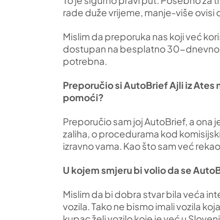
To je sigurno pravi put. Posebno za t
rade duže vrijeme, manje-više ovisi o 
Mislim da preporuka nas koji već kor
dostupan na besplatno 30-dnevno razd
potrebna.
Preporučio si AutoBrief Ajli iz Ates m
pomoći?
Preporučio sam joj AutoBrief, a ona 
zaliha, o procedurama kod komisijskih 
izravno vama. Kao što sam već rekao,
U kojem smjeru bi volio da se AutoB
Mislim da bi dobra stvar bila veća i
vozila. Tako ne bismo imali vozila koj
kupac želi vozilo koje je već u Sloven