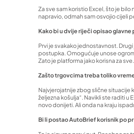
Za sve sam koristio Excel, što je bilo
napravio, odmah sam osvojio cijeli p
Kako bi u dvije riječi opisao glavn
Prvi je svakako jednostavnost. Drugi
postupka. Omogućuje unose ogromnih 
Zato je platforma jako korisna za sve.
Zašto trgovcima treba toliko vreme
Najvjerojatnije zbog slične situacije
željezna košulja“. Navikli ste raditi
novo donijeti. Ali onda na kraju ispa
Bi li postao AutoBrief korisnik po