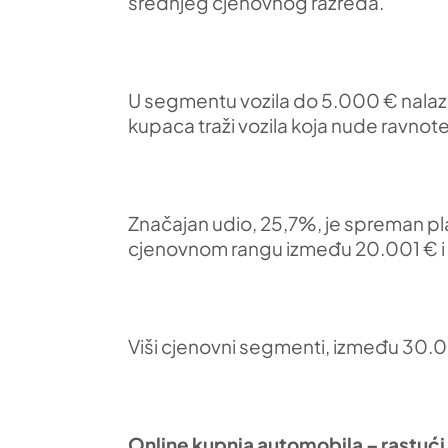
srednjeg cjenovnog razreda.
U segmentu vozila do 5.000 € nalazi
kupaca traži vozila koja nude ravnot
Značajan udio, 25,7%, je spreman pla
cjenovnom rangu između 20.001 € 
Viši cjenovni segmenti, između 30.0
Online kupnja automobila – rastući