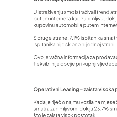
U istraživanju smo istraživali trend 
putem interneta kao zanimljivu, dok j
kupovinu automobila putem interneta 
S druge strane, 7,1% ispitanika smat
ispitanika nije sklono ni jednoj strani.
Ovo je važna informacija za prodavače
fleksibilnije opcije pri kupnji sljedeć
Operativni Leasing – zaista visoka
Kada je riječ o najmu vozila na mjese
smatra zanimljivom, dok ju 23,7% sma
što je zaista visok postotak.