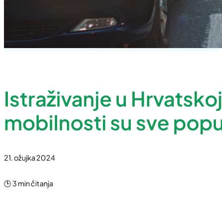
Istraživanje u Hrvatskoj
mobilnosti su sve popul
21. ožujka 2024
🕒 3 min čitanja