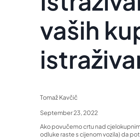
Istraživ
vaših ku
istraživa
Tomaž Kavčič
September 23, 2022
Ako povučemo crtu nad cjelokupnim 
odluke raste s cijenom vozila) da po