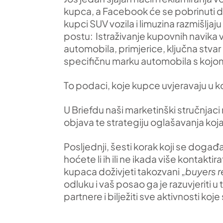
kupca, a Facebook će se pobrinuti da 
kupci SUV vozila i limuzina razmišljaj
postu: Istraživanje kupovnih navika va
automobila, primjerice, ključna stvar
specifičnu marku automobila s kojom
To podaci, koje kupce uvjeravaju u k
U Briefdu naši marketinški stručnjaci
objava te strategiju oglašavanja koja
Posljednji, šesti korak koji se doga
hoćete li ih ili ne ikada više kontakt
kupaca doživjeti takozvani „
buyers 
odluku i vaš posao ga je razuvjeriti 
partnere i bilježiti sve aktivnosti ko