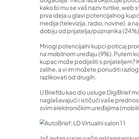
kako bi mu se vaš naziv tvrtke, web s
prva ideja u glavi potencijalnog kup
medija (televizija, radio, novine), a
dobiju od prijatelja/poznanika (24%)
Mnogi potencijalni kupci poticaj pr
na mobilnom uređaju (9%). Putem koje
kupac može podijeliti s prijateljem? 
zalihe, a vi im možete ponuditi razl
razlikovati od drugih.
U Briefdu kao dio usluge DigiBrief mo
naglašavajući i ističući vaše prednos
svim elektroničkim uređajima (mobilni 
Još jedan sjajan način reklamiranja v