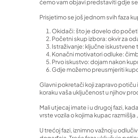
ćemo vam objavi predstaviti gdje se 
Prisjetimo se još jednom svih faza ku
Okidači: što je dovelo do poč
Početni skup izbora: okvir za od
Istraživanje: ključne iskustvene
Konačni motivatori odluke: čimb
Prvo iskustvo: dojam nakon kup
Gdje možemo preusmjeriti kupc
Glavni pokretači koji zapravo potič
koraku vaša uključenost u njihov proc
Mali utjecaj imate i u drugoj fazi, 
vrste vozila o kojima kupac razmišlja 
U trećoj fazi, iznimno važnoj u odlučiv
događaja. Treća faza uključuje potica