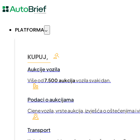
PLATFORMA
KUPUJ,
Aukcije vozila
Više od
7.500 aukcija
vozila svaki dan.
Podaci o aukcijama
Ciene vozila, vrste aukcija, izvješća o oštećenjima i v
Transport