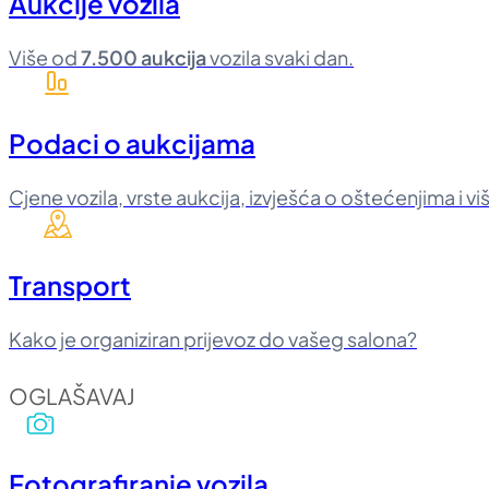
Aukcije vozila
Više od
7.500 aukcija
vozila svaki dan.
Podaci o aukcijama
Cjene vozila, vrste aukcija, izvješća o oštećenjima i vi
Transport
Kako je organiziran prijevoz do vašeg salona?
OGLAŠAVAJ
Fotografiranje vozila