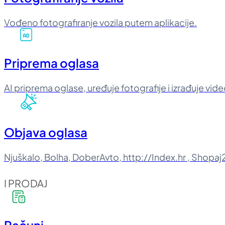
Vođeno fotografiranje vozila putem aplikacije.
Priprema oglasa
AI priprema oglase, uređuje fotografije i izrađuje vid
Objava oglasa
Njuškalo, Bolha, DoberAvto, http://Index.hr , Shopaj2
I PRODAJ