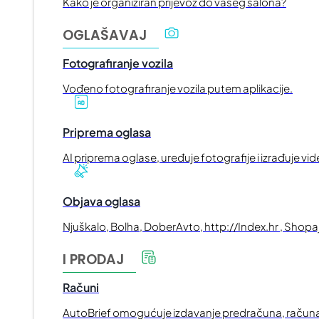
Kako je organiziran prijevoz do vašeg salona?
OGLAŠAVAJ
Fotografiranje vozila
Vođeno fotografiranje vozila putem aplikacije.
Priprema oglasa
AI priprema oglase, uređuje fotografije i izrađuje vi
Objava oglasa
Njuškalo, Bolha, DoberAvto, http://Index.hr , Shopaj
I PRODAJ
Računi
AutoBrief omogućuje izdavanje predračuna, računa