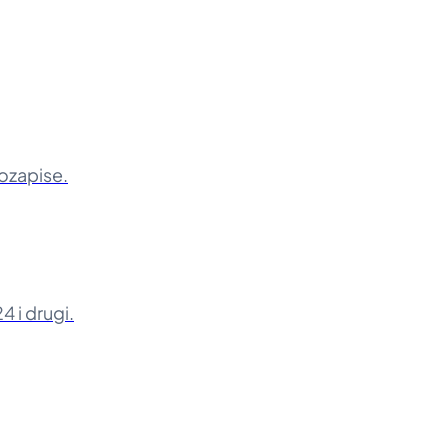
eozapise.
4 i drugi.