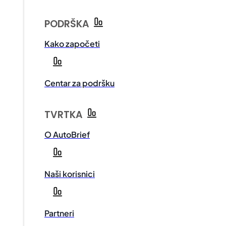
PODRŠKA
Kako započeti
Centar za podršku
TVRTKA
O AutoBrief
Naši korisnici
Partneri